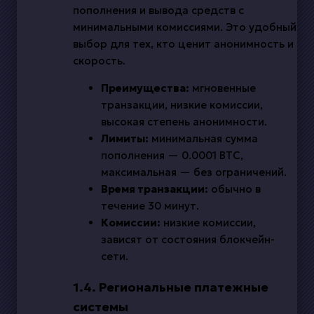
пополнения и вывода средств с
минимальными комиссиями. Это удобный
выбор для тех, кто ценит анонимность и
скорость.
Преимущества:
мгновенные
транзакции, низкие комиссии,
высокая степень анонимности.
Лимиты:
минимальная сумма
пополнения — 0.0001 BTC,
максимальная — без ограничений.
Время транзакции:
обычно в
течение 30 минут.
Комиссии:
низкие комиссии,
зависят от состояния блокчейн-
сети.
1.4. Региональные платежные
системы