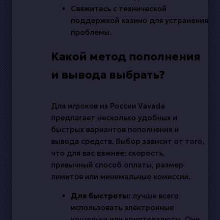
Свяжитесь с технической
поддержкой казино для устранения
проблемы.
Какой метод пополнения
и вывода выбрать?
Для игроков из России Vavada
предлагает несколько удобных и
быстрых вариантов пополнения и
вывода средств. Выбор зависит от того,
что для вас важнее: скорость,
привычный способ оплаты, размер
лимитов или минимальные комиссии.
Для быстроты:
лучше всего
использовать электронные
кошельки или криптовалюты. Они