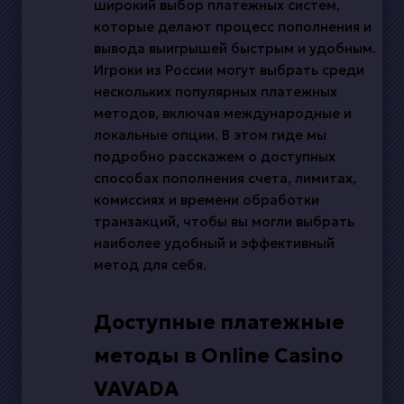
широкий выбор платежных систем,
которые делают процесс пополнения и
вывода выигрышей быстрым и удобным.
Игроки из России могут выбрать среди
нескольких популярных платежных
методов, включая международные и
локальные опции. В этом гиде мы
подробно расскажем о доступных
способах пополнения счета, лимитах,
комиссиях и времени обработки
транзакций, чтобы вы могли выбрать
наиболее удобный и эффективный
метод для себя.
Доступные платежные
методы в Online Casino
VAVADA