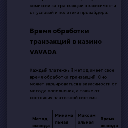
комиссии за транзакции в зависимости
от условий и политики провайдера.
Время обработки
транзакций в казино
VAVADA
Каждый платежный метод имеет свое
время обработки транзакций. Оно
может варьироваться в зависимости от
метода пополнения, а также от
состояния платежной системы.
Минима
Максим
Метод
Время
льная
альная
вывода
вывода